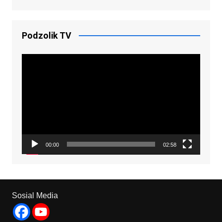
Podzolik TV
Video
Player
00:00
02:58
Sosial Media