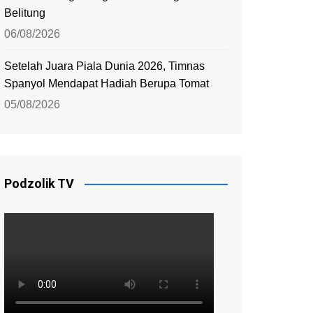
Belitung
06/08/2026
Setelah Juara Piala Dunia 2026, Timnas
Spanyol Mendapat Hadiah Berupa Tomat
05/08/2026
Podzolik TV
Alsintan
Alsinta
Stok Pupuk Subsidi Capai 200%,
Pupuk Indonesia Siap Penuhi
Menta