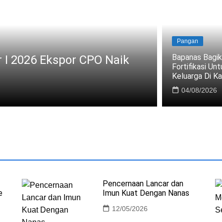
Pangan
Pangan
Bapanas Bagik
BULOG Perluas Distribusi Beras Premi
Fortifikasi Un
Modern, Pastikan Pasokan Aman
Keluarga Di K
06/08/2026
04/08/2026
Pencernaan Lancar dan
e
Imun Kuat Dengan Nanas
12/05/2026