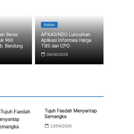
Kebun
Ikan
an Beras
APKASINDO Luncurkan
um Ke Retail
KKP Dukung Pema
tuk 960
Aplikasi Informasi Harga
Mangrove & Keran
ab. Bandung
TBS dan CPO
04/08/2026
06/08/2026
Tujuh Faedah Menyantap
Semangka
13/04/2026