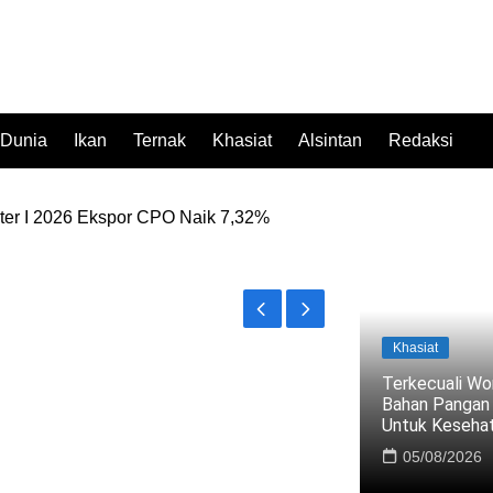
 Dunia
Ikan
Ternak
Khasiat
Alsintan
Redaksi
er I 2026 Ekspor CPO Naik 7,32%
Beras Premium Ke Retail Modern, Pastikan Pasokan Aman
Khasiat
Terkecuali Wor
Bahan Pangan 
Untuk Keseha
05/08/2026