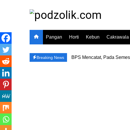
Skip
to
content
Pangan
Horti
Kebun
Cakrawala
BPS Mencatat, Pada Semest
Breaking News
BULOG Perluas Distribusi 