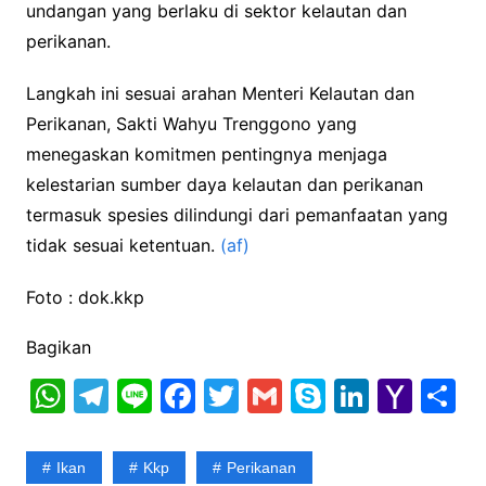
undangan yang berlaku di sektor kelautan dan
perikanan.
Langkah ini sesuai arahan Menteri Kelautan dan
Perikanan, Sakti Wahyu Trenggono yang
menegaskan komitmen pentingnya menjaga
kelestarian sumber daya kelautan dan perikanan
termasuk spesies dilindungi dari pemanfaatan yang
tidak sesuai ketentuan.
(af)
Foto : dok.kkp
Bagikan
W
T
Li
F
T
G
S
Li
Y
S
h
el
n
a
w
m
k
n
a
h
at
e
e
c
itt
ai
y
k
h
a
Ikan
Kkp
Perikanan