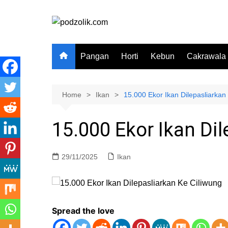
Skip
to
content
Pangan
Horti
Kebun
Cakrawala
Home
Ikan
15.000 Ekor Ikan Dilepasliarkan
15.000 Ekor Ikan Di
29/11/2025
Ikan
Spread the love