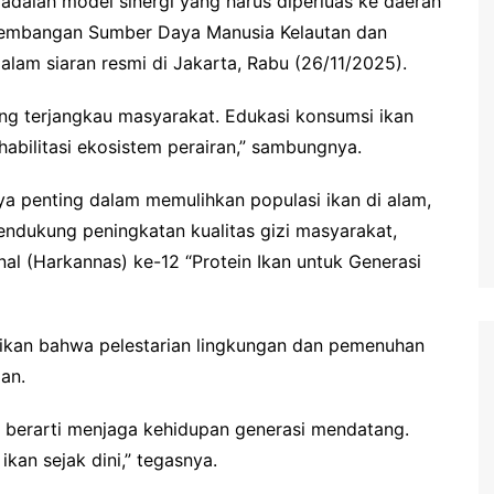
adalah model sinergi yang harus diperluas ke daerah
ngembangan Sumber Daya Manusia Kelautan dan
lam siaran resmi di Jakarta, Rabu (26/11/2025).
yang terjangkau masyarakat. Edukasi konsumsi ikan
abilitasi ekosistem perairan,” sambungnya.
aya penting dalam memulihkan populasi ikan di alam,
ndukung peningkatan kualitas gizi masyarakat,
nal (Harkannas) ke-12 “Protein Ikan untuk Generasi
ikan bahwa pelestarian lingkungan dan pemenuhan
an.
i berarti menjaga kehidupan generasi mendatang.
kan sejak dini,” tegasnya.