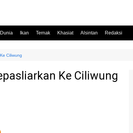
 Dunia
Ikan
Ternak
Khasiat
Alsintan
Redaksi
 Ke Ciliwung
lepasliarkan Ke Ciliwung