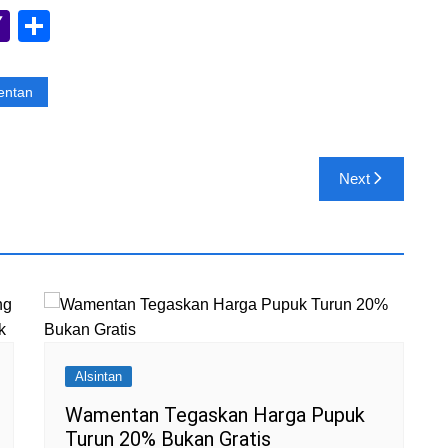
Y
S
a
h
h
ar
entan
o
e
o
M
Next
ai
l
Alsintan
Wamentan Tegaskan Harga Pupuk
Turun 20% Bukan Gratis