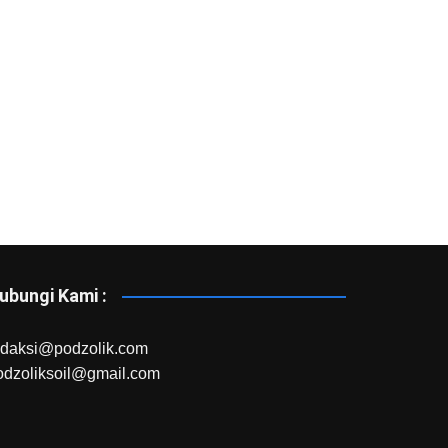
ubungi Kami :
edaksi@podzolik.com
odzoliksoil@gmail.com