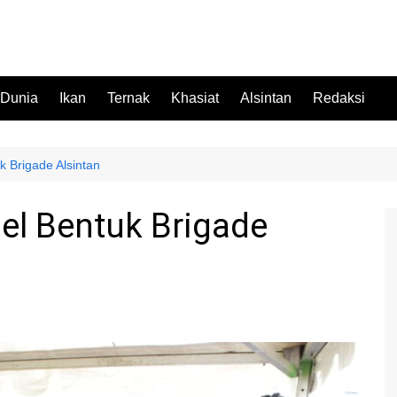
 Dunia
Ikan
Ternak
Khasiat
Alsintan
Redaksi
 Brigade Alsintan
el Bentuk Brigade