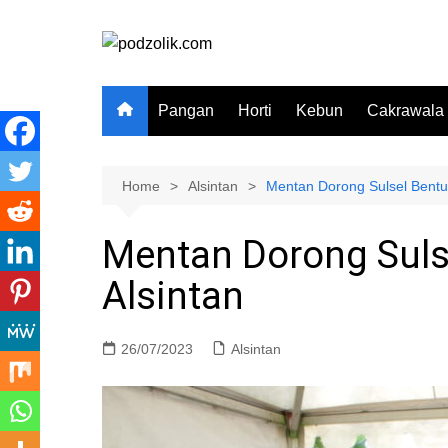
Skip
to
content
Pangan
Horti
Kebun
Cakrawala
Home
Alsintan
Mentan Dorong Sulsel Bentuk
Mentan Dorong Suls
Alsintan
26/07/2023
Alsintan