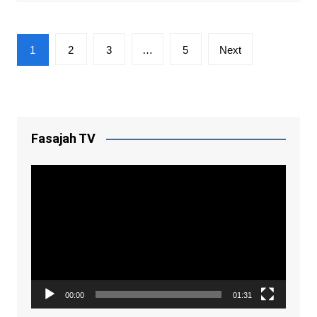
Posts
1
2
3
…
5
Next
pagination
Fasajah TV
Video
Player
00:00
01:31