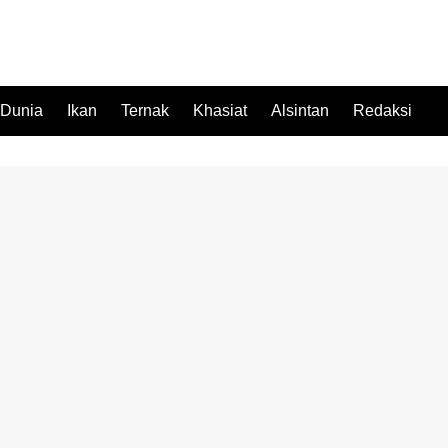
 Dunia
Ikan
Ternak
Khasiat
Alsintan
Redaksi