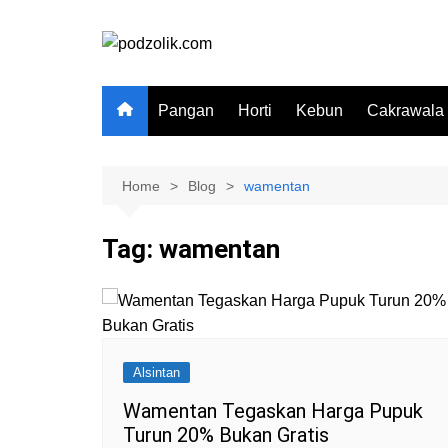
Skip
to
content
Pangan
Horti
Kebun
Cakrawala
Home
Blog
wamentan
Tag:
wamentan
Alsintan
Wamentan Tegaskan Harga Pupuk
Turun 20% Bukan Gratis