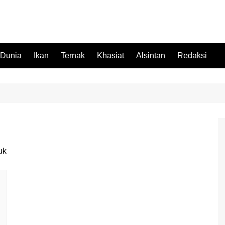
 Dunia
Ikan
Ternak
Khasiat
Alsintan
Redaksi