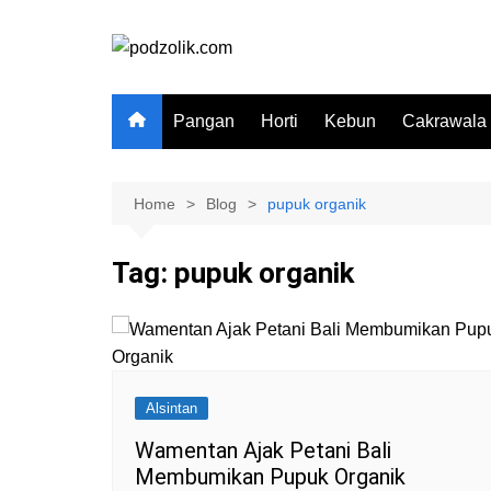
Skip
to
content
Pangan
Horti
Kebun
Cakrawala
Home
Blog
pupuk organik
Tag:
pupuk organik
Alsintan
Wamentan Ajak Petani Bali
Membumikan Pupuk Organik