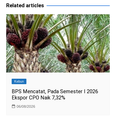
A
a
b
e
dI
o
Related articles
p
m
o
n
M
p
o
ai
k
l
Kebun
BPS Mencatat, Pada Semester I 2026
Ekspor CPO Naik 7,32%
06/08/2026