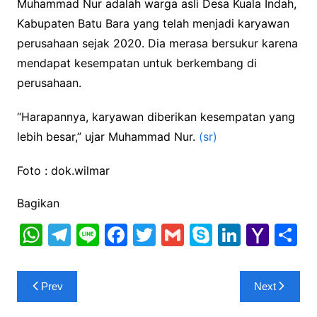
Muhammad Nur adalah warga asli Desa Kuala Indah,
Kabupaten Batu Bara yang telah menjadi karyawan
perusahaan sejak 2020. Dia merasa bersukur karena
mendapat kesempatan untuk berkembang di
perusahaan.
“Harapannya, karyawan diberikan kesempatan yang
lebih besar,” ujar Muhammad Nur.
(sr)
Foto : dok.wilmar
Bagikan
W
T
Li
F
T
G
S
Li
Y
S
h
el
n
a
w
m
k
n
a
h
at
e
e
c
itt
ai
y
k
h
a
Post
Prev
Next
s
gr
e
er
l
p
e
o
e
navigation