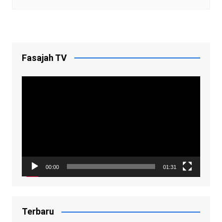
Fasajah TV
Video
Player
00:00
01:31
Terbaru