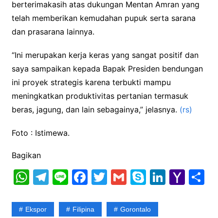
berterimakasih atas dukungan Mentan Amran yang
telah memberikan kemudahan pupuk serta sarana
dan prasarana lainnya.
“Ini merupakan kerja keras yang sangat positif dan
saya sampaikan kepada Bapak Presiden bendungan
ini proyek strategis karena terbukti mampu
meningkatkan produktivitas pertanian termasuk
beras, jagung, dan lain sebagainya,” jelasnya.
(rs)
Foto : Istimewa.
Bagikan
W
T
Li
F
T
G
S
Li
Y
S
h
el
n
a
w
m
k
n
a
h
at
e
e
c
itt
ai
y
k
h
a
Ekspor
Filipina
Gorontalo