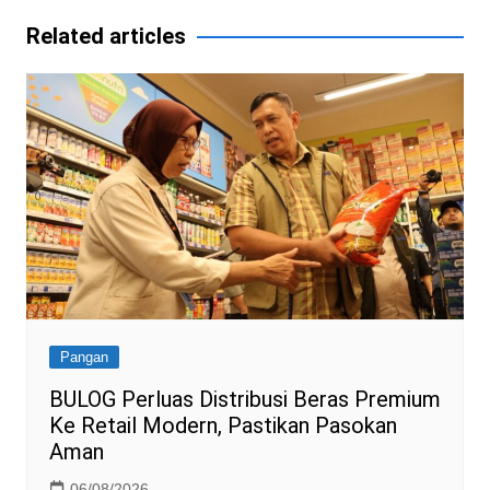
k
l
Related articles
Pangan
BULOG Perluas Distribusi Beras Premium
Ke Retail Modern, Pastikan Pasokan
Aman
06/08/2026