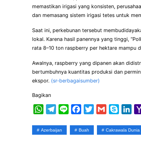
memastikan irigasi yang konsisten, perusah
dan memasang sistem irigasi tetes untuk mem
Saat ini, perkebunan tersebut membudidayakan
lokal. Karena hasil panennya yang tinggi, “Pol
rata 8–10 ton raspberry per hektare mampu d
Awalnya, raspberry yang dipanen akan didistr
bertumbuhnya kuantitas produksi dan permint
ekspor.
(sr-berbagaisumber)
Bagikan
W
T
Li
F
T
G
S
Li
h
el
n
a
w
m
k
n
at
e
e
c
itt
ai
y
k
Azerbaijan
Buah
Cakrawala Dunia
s
gr
e
er
l
p
e