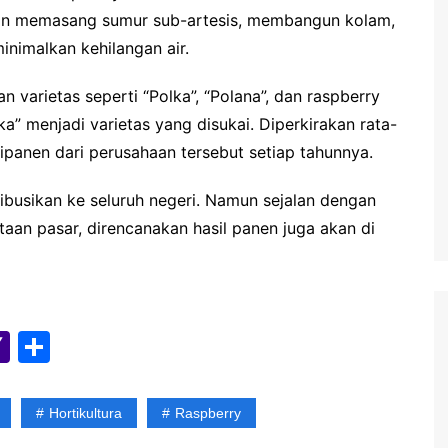
aan memasang sumur sub-artesis, membangun kolam,
inimalkan kehilangan air.
 varietas seperti “Polka”, “Polana”, dan raspberry
ka” menjadi varietas yang disukai. Diperkirakan rata-
ipanen dari perusahaan tersebut setiap tahunnya.
ibusikan ke seluruh negeri. Namun sejalan dengan
aan pasar, direncanakan hasil panen juga akan di
Y
S
a
h
h
ar
Hortikultura
Raspberry
o
e