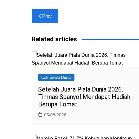
A
a
b
e
dI
Post
p
m
o
n
Prev
navigation
p
o
k
Related articles
Cakrawala Dunia
Setelah Juara Piala Dunia 2026,
Timnas Spanyol Mendapat Hadiah
Berupa Tomat
05/08/2026