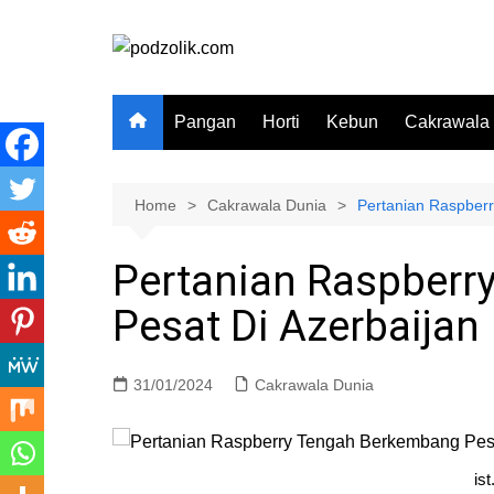
Skip
to
content
Pangan
Horti
Kebun
Cakrawala
Home
Cakrawala Dunia
Pertanian Raspber
Pertanian Raspberr
Pesat Di Azerbaijan
31/01/2024
Cakrawala Dunia
ist