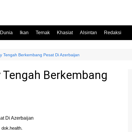
 Dunia
Ikan
Ternak
Khasiat
Alsintan
Redaksi
ry Tengah Berkembang Pesat Di Azerbaijan
y Tengah Berkembang
. dok.health.