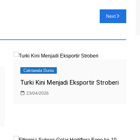
o
M
Next
ai
l
Cakrawala Dunia
Turki Kini Menjadi Eksportir Stroberi
23/04/2026