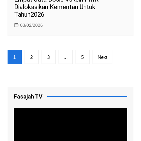
Dialokasikan Kementan Untuk
Tahun2026
03/02/2026
Posts
1
2
3
…
5
Next
pagination
Fasajah TV
Video
Player