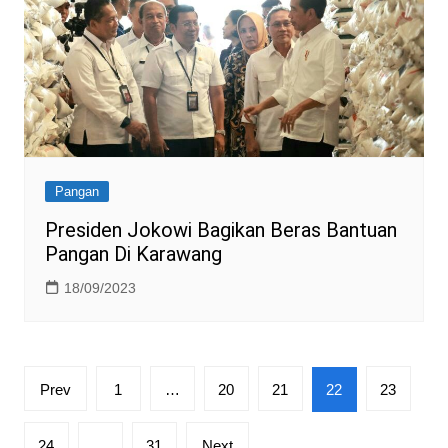
Pangan
Presiden Jokowi Bagikan Beras Bantuan
Pangan Di Karawang
18/09/2023
Posts
Prev
1
…
20
21
22
23
pagination
24
…
31
Next