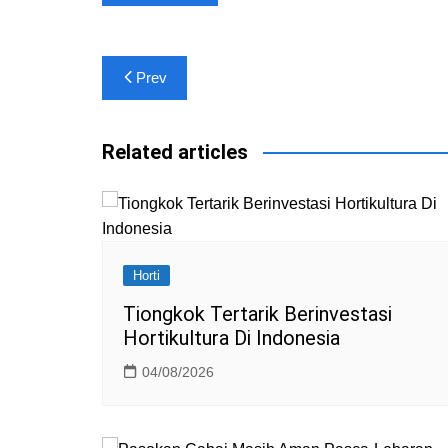
A
a
b
e
dI
p
m
o
n
Post
p
o
Prev
k
navigation
Related articles
Horti
Tiongkok Tertarik Berinvestasi
Hortikultura Di Indonesia
04/08/2026