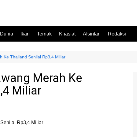
 Dunia
Ikan
Ternak
Khasiat
Alsintan
Redaksi
Ke Thailand Senilai Rp3,4 Miliar
awang Merah Ke
,4 Miliar