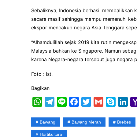
Sebaliknya, Indonesia berhasil membalikka
secara masif sehingga mampu memenuhi kebut
ekspor mencakup negara Asia Tenggara sepert
“Alhamdulillah sejak 2019 kita rutin mengek
Malaysia bahkan ke Singapore. Namun sebagai 
karena Negara-negara tersebut juga negara 
Foto : ist.
Bagikan
W
T
Li
F
T
G
S
Li
h
el
n
a
w
m
k
n
at
e
e
c
itt
ai
y
k
Bawang
Bawang Merah
Brebes
s
gr
e
er
l
p
e
Hortikultura