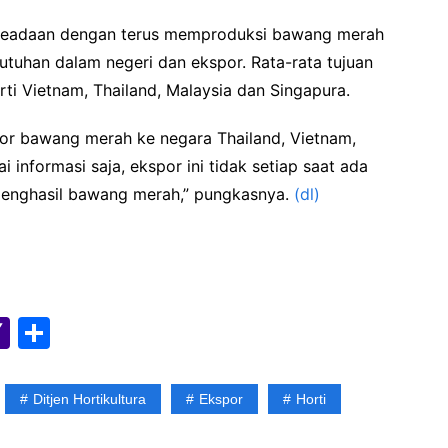
n keadaan dengan terus memproduksi bawang merah
uhan dalam negeri dan ekspor. Rata-rata tujuan
i Vietnam, Thailand, Malaysia dan Singapura.
spor bawang merah ke negara Thailand, Vietnam,
informasi saja, ekspor ini tidak setiap saat ada
penghasil bawang merah,” pungkasnya.
(dl)
Y
S
a
h
h
ar
Ditjen Hortikultura
Ekspor
Horti
o
e