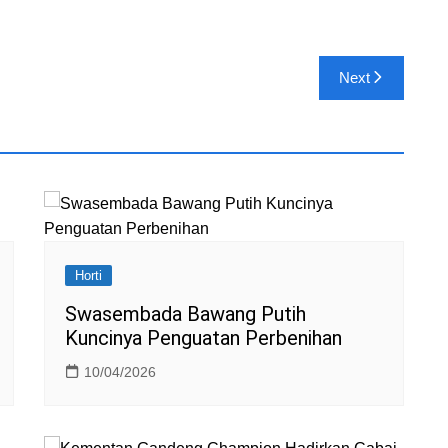
o
M
ai
Next
l
Horti
Swasembada Bawang Putih
Kuncinya Penguatan Perbenihan
10/04/2026