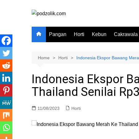
Skip
to
content
Pangan
Horti
Kebun
Cakrawala
Home
Horti
Indonesia Ekspor Bawang Merah 
Indonesia Ekspor B
Thailand Senilai Rp3
11/08/2023
Horti