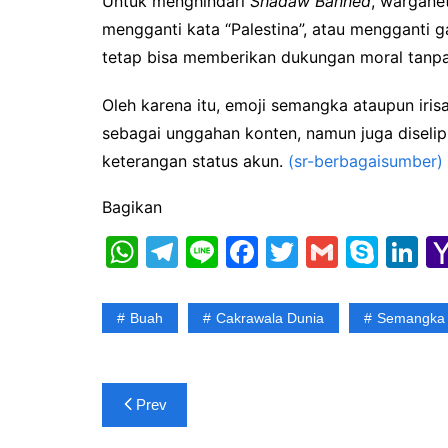
Untuk menghindari
Shadaw Banned
, wargane
mengganti kata “Palestina”, atau mengganti 
tetap bisa memberikan dukungan moral tanpa
Oleh karena itu, emoji semangka ataupun iris
sebagai unggahan konten, namun juga diselipk
keterangan status akun.
(sr-berbagaisumber)
Bagikan
W
T
Li
F
T
G
S
Li
h
el
n
a
w
m
k
n
at
e
e
c
itt
ai
y
k
Buah
Cakrawala Dunia
Semangka
s
gr
e
er
l
p
e
A
a
b
e
dI
Post
p
m
o
n
Prev
navigation
p
o