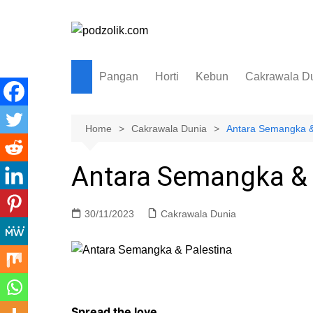
Skip
to
content
Pangan
Horti
Kebun
Cakrawala D
Home
Cakrawala Dunia
Antara Semangka &
Antara Semangka & 
30/11/2023
Cakrawala Dunia
Spread the love