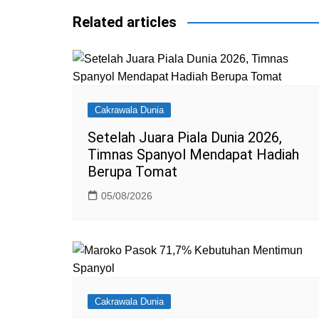
k
Related articles
Cakrawala Dunia
Setelah Juara Piala Dunia 2026,
Timnas Spanyol Mendapat Hadiah
Berupa Tomat
05/08/2026
Cakrawala Dunia