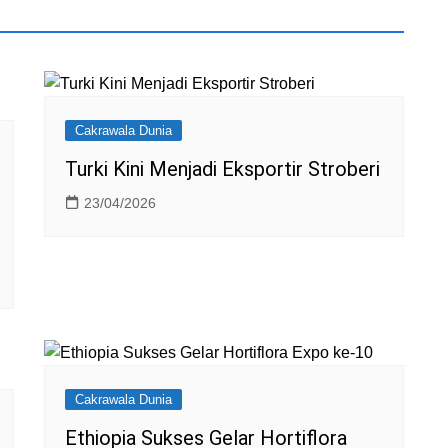
l
Cakrawala Dunia
Turki Kini Menjadi Eksportir Stroberi
23/04/2026
Cakrawala Dunia
Ethiopia Sukses Gelar Hortiflora