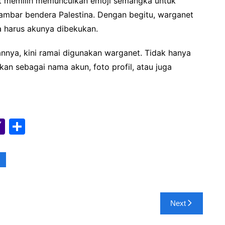
t memilih memunculkan emoji semangka untuk
gambar bendera Palestina. Dengan begitu, warganet
 harus akunya dibekukan.
annya, kini ramai digunakan warganet. Tidak hanya
an sebagai nama akun, foto profil, atau juga
Y
S
a
h
h
ar
o
e
o
M
Next
ai