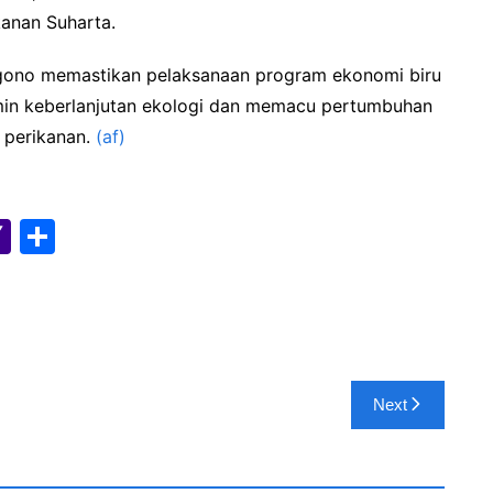
anan Suharta.
gono memastikan pelaksanaan program ekonomi biru
min keberlanjutan ekologi dan memacu pertumbuhan
n perikanan.
(af)
Y
S
a
h
h
ar
o
e
o
M
Next
ai
l