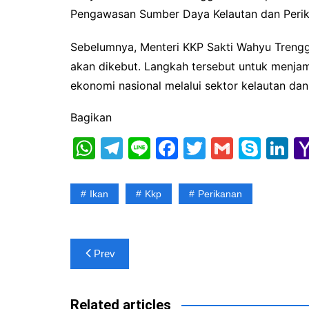
Pengawasan Sumber Daya Kelautan dan Perik
Sebelumnya, Menteri KKP Sakti Wahyu Treng
akan dikebut. Langkah tersebut untuk menja
ekonomi nasional melalui sektor kelautan da
Bagikan
W
T
Li
F
T
G
S
Li
h
el
n
a
w
m
k
n
at
e
e
c
itt
ai
y
k
Ikan
Kkp
Perikanan
s
gr
e
er
l
p
e
A
a
b
e
dI
Post
p
m
o
n
Prev
navigation
p
o
k
Related articles