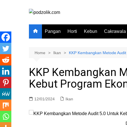
Skip
to
content
Pangan
Horti
Kebun
Cakrawala
Home
Ikan
KKP Kembangkan Metode Audit 
KKP Kembangkan Me
Kebut Program Ekon
12/01/2024
Ikan