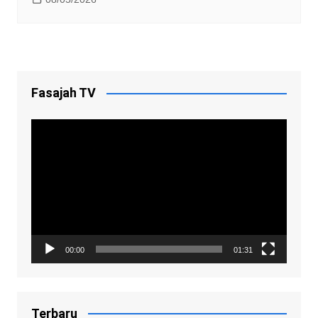
Fasajah TV
Video
Player
00:00
01:31
Terbaru